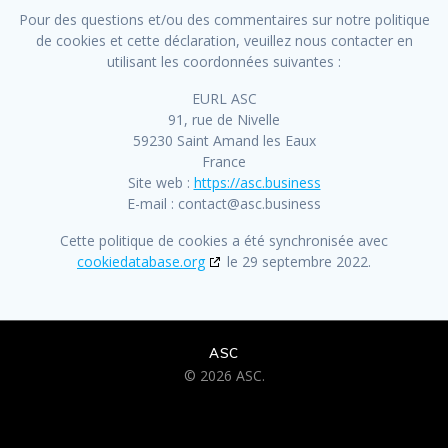
Pour des questions et/ou des commentaires sur notre politique
de cookies et cette déclaration, veuillez nous contacter en
utilisant les coordonnées suivantes :
EURL ASC
91, rue de Nivelle
59230 Saint Amand les Eaux
France
Site web :
https://asc.business
E-mail :
contact@
asc.business
Cette politique de cookies a été synchronisée avec
cookiedatabase.org
le 29 septembre 2022.
ASC
© 2026 ASC.